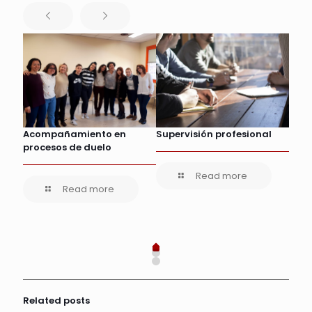
ción
Acompañamiento en
Supervisión profesional
El g
procesos de duelo
para
prof
vien
Read more
Read more
Related posts