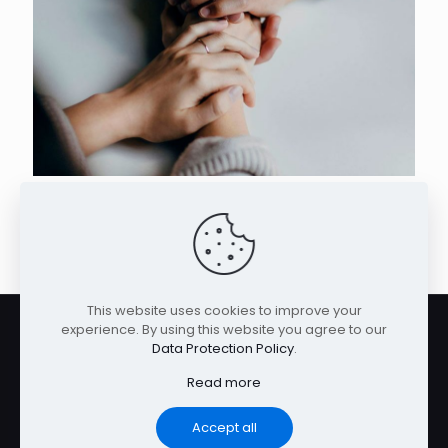
Stop Stress
Read more
This website uses cookies to improve your
experience. By using this website you agree to our
Data Protection Policy
.
© 2026 Betheme by
Muffin group
| All Rights Reserved |
Read more
Powered by
WordPress
Accept all